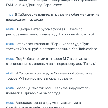
FAM на М-4 «Дон» под Воронежем
В Хабаровске водитель грузовика сбил женщину на
11:09
пешеходном переходе
В центре Петербурга грузовая "Газель" с
08.08
ресторанным меню попала в ДТП с гужевой повозкой
Страховая компания "Пари" через суд в Туле
08.08
требует 29 млн руб. с автоперевозчика Kaz TralServiece
Под Чебоксарами на трассе М-7 в результате
08.08
столкновения с легковым авто перевернулась "Газель"
В Сафоновском округе Смоленской области на
08.08
трассе М-1 полностью выгорел грузовик
Более 8,5 тысячи большегрузов-нарушителей
08.08
поймали в Приамурье за полгода
Автокатастрофа с двумя грузовиками в
08.08
Оренбуржье: погибли два человека