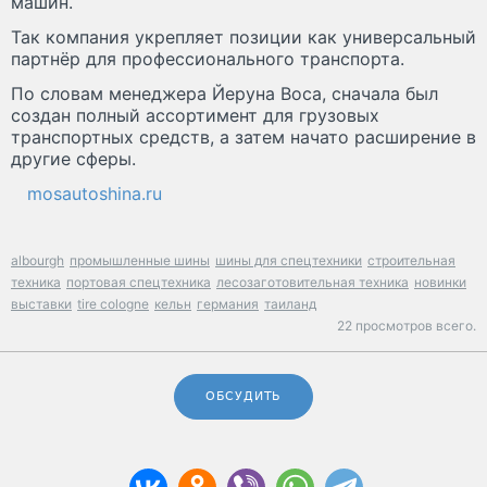
машин.
Так компания укрепляет позиции как универсальный
партнёр для профессионального транспорта.
По словам менеджера Йеруна Воса, сначала был
создан полный ассортимент для грузовых
транспортных средств, а затем начато расширение в
другие сферы.
mosautoshina.ru
albourgh
промышленные шины
шины для спецтехники
строительная
техника
портовая спецтехника
лесозаготовительная техника
новинки
выставки
tire cologne
кельн
германия
таиланд
22 просмотров всего.
ОБСУДИТЬ