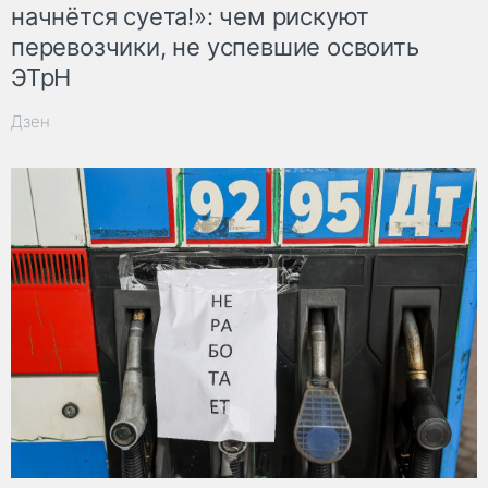
начнётся суета!»: чем рискуют
перевозчики, не успевшие освоить
ЭТрН
Дзен