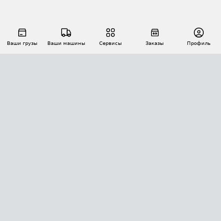
Ваши грузы
Ваши машины
Сервисы
Заказы
Профиль
АВТОМАТИЗАЦИЯ ПЕРЕВОЗОК
Площадки
Заказы
Торги
Тендеры
АТИ-Доки
GPS-мониторинг
АТИ Мессенджер
Цепочки грузов
API ATI.SU
ПОЛЕЗНОЕ
Расчет расстояний
БЕЗОПАСНОСТЬ
Академия ATI.SU
ATI.SU о безопасности
Звезды ATI.SU на вашем сайте
КОНТАКТЫ И ТАРИФЫ
Памятка по проверке контрагентов
Индекс ATI.SU FTL РФ