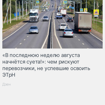
«В последнюю неделю августа
начнётся суета!»: чем рискуют
перевозчики, не успевшие освоить
ЭТрН
Дзен