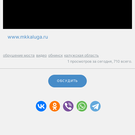
www.mkkaluga.ru
обрушение моста
видео
обнинск
калужская область
1 просмотров за сегодня,
710 всего.
ОБСУДИТЬ