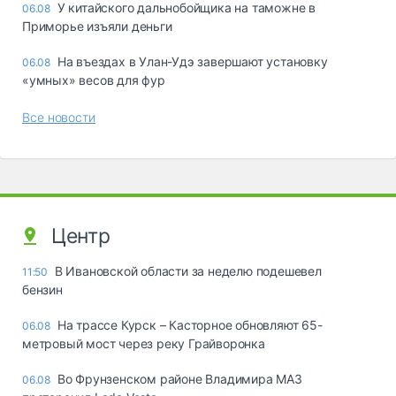
У китайского дальнобойщика на таможне в
06.08
Приморье изъяли деньги
Ha въeздax в Улaн-Удэ зaвepшaют ycтaнoвкy
06.08
«yмныx» вecoв для фyp
Все новости
Центр
В Ивановской области за неделю подешевел
11:50
бензин
На трассе Курск – Касторное обновляют 65-
06.08
метровый мост через реку Грайворонка
Во Фрунзенском районе Владимира МАЗ
06.08