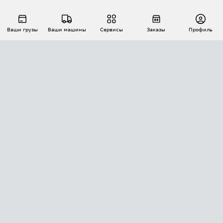
Ваши грузы
Ваши машины
Сервисы
Заказы
Профиль
АВТОМАТИЗАЦИЯ ПЕРЕВОЗОК
Площадки
Заказы
Торги
Тендеры
АТИ-Доки
GPS-мониторинг
АТИ Мессенджер
Цепочки грузов
API ATI.SU
ПОЛЕЗНОЕ
Расчет расстояний
БЕЗОПАСНОСТЬ
Академия ATI.SU
ATI.SU о безопасности
Звезды ATI.SU на вашем сайте
КОНТАКТЫ И ТАРИФЫ
Памятка по проверке контрагентов
Индекс ATI.SU FTL РФ
О системе ATI.SU
Светофор+
Средние ставки
ИНФОРМАЦИЯ