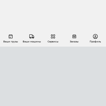
Ваши грузы
Ваши машины
Сервисы
Заказы
Профиль
АВТОМАТИЗАЦИЯ ПЕРЕВОЗОК
Площадки
Заказы
Торги
Тендеры
АТИ-Доки
GPS-мониторинг
АТИ Мессенджер
Цепочки грузов
API ATI.SU
ПОЛЕЗНОЕ
Расчет расстояний