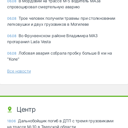
В Мордовии на трассе М-5 водитель МАЗа
06.08
спровоцировал смертельную аварию
Трое человек получили травмы при столкновении
06.08
легковушки и двух грузовиков в Могилеве
Во Фрунзенском районе Владимира МАЗ
06.08
протаранил Lada Vesta
Лобовая авария собрала пробку больше 8 км на
06.08
"Коле"
Все новости
Центр
Дальнобойщик погиб в ДТП с тремя грузовиками
18:06
на трассе М-10 в Тверской области