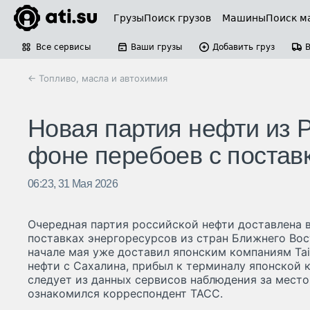
Грузы
Поиск грузов
Машины
Поиск м
Все сервисы
Ваши грузы
Добавить груз
← Топливо, масла и автохимия
Новая партия нефти из 
фоне перебоев с постав
06:23, 31 Мая 2026
Очередная партия российской нефти доставлена в
поставках энергоресурсов из стран Ближнего Вост
начале мая уже доставил японским компаниям Taiy
нефти с Сахалина, прибыл к терминалу японской 
следует из данных сервисов наблюдения за мест
ознакомился корреспондент ТАСС.