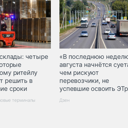
 склады: четыре
«В последнюю недел
которые
августа начнётся суета
ому ритейлу
чем рискуют
т решить в
перевозчики, не
ие сроки
успевшие освоить ЭТ
зовые терминалы
Дзен