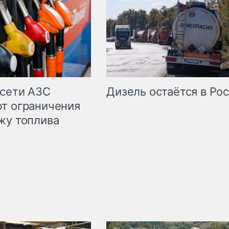
сети АЗС
Дизель остаётся в Ро
т ограничения
жу топлива