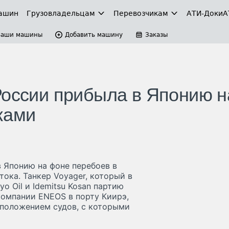
ашин
Грузовладельцам
Перевозчикам
АТИ-Доки
А
Ваши машины
Добавить машину
Заказы
России прибыла в Японию н
ками
 Японию на фоне перебоев в
ока. Танкер Voyager, который в
o Oil и Idemitsu Kosan партию
компании ENEOS в порту Киирэ,
оположением судов, с которыми