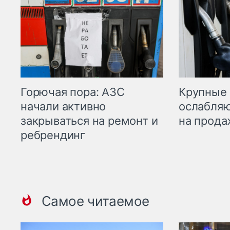
Горючая пора: АЗС
Крупные 
начали активно
ослабляю
закрываться на ремонт и
на прода
ребрендинг
Самое читаемое