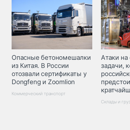
Опасные бетономешалки
Атаки на
из Китая. В России
задачи, 
отозвали сертификаты у
российск
Dongfeng и Zoomlion
предстои
кратчайш
Коммерческий транспорт
Склады и гру