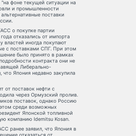
 "на фоне текущей ситуации на
овли и промышленности
 альтернативные поставки
оссии.
 ТАСС о покупке партии
 года отказались от импорта
су властей иногда покупают
ые с поставками СПГ. При этом
 решение было принято в рамках
подробности контракта они не
равящей Либерально-
, что Япония недавно закупила
т от поставок нефти с
одила через Ормузский пролив.
ников поставок, однако Россию
 этом среди возможных
резидент Японской топливной
ую компанию Idemitsu Kosan.
СС ранее заявил, что Япония в
решение отказаться от