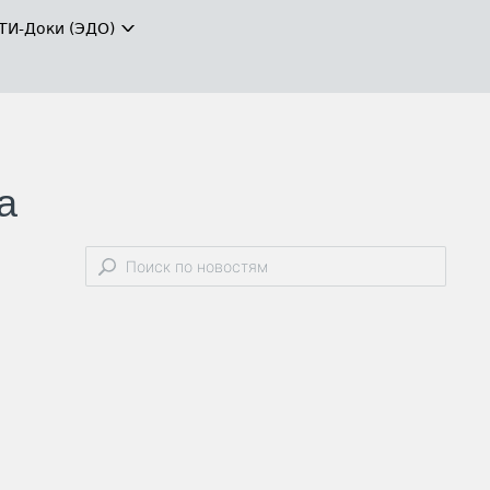
ТИ-Доки (ЭДО)
а