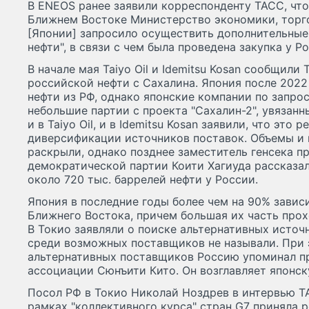
В ENEOS ранее заявили корреспонденту ТАСС, что
Ближнем Востоке Министерство экономики, торг
[Японии] запросило осуществить дополнительные
нефти", в связи с чем была проведена закупка у Р
В начале мая Taiyo Oil и Idemitsu Kosan сообщили
российской нефти с Сахалина. Япония после 2022
нефти из РФ, однако японские компании по запро
небольшие партии с проекта "Сахалин-2", увязанн
и в Taiyo Oil, и в Idemitsu Kosan заявили, что это
диверсификации источников поставок. Объемы и 
раскрыли, однако позднее заместитель генсека п
демократической партии Коити Хагиуда рассказал
около 720 тыс. баррелей нефти у России.
Япония в последние годы более чем на 90% зависи
Ближнего Востока, причем большая их часть прох
В Токио заявляли о поиске альтернативных источ
среди возможных поставщиков не называли. При
альтернативных поставщиков Россию упоминал п
ассоциации Сюнъити Кито. Он возглавляет японск
Посол РФ в Токио Николай Ноздрев в интервью ТА
рамках "коллективного курса" стран G7 приняла 