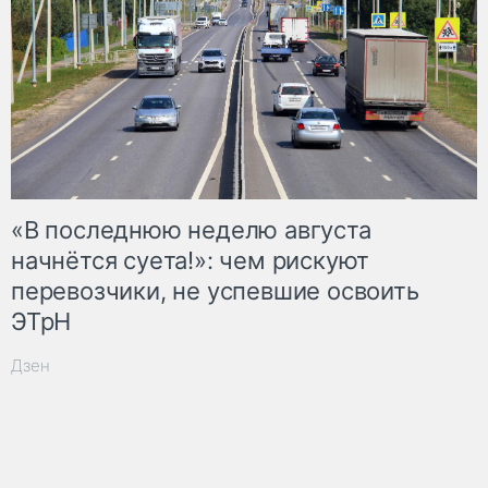
«В последнюю неделю августа
начнётся суета!»: чем рискуют
перевозчики, не успевшие освоить
ЭТрН
Дзен