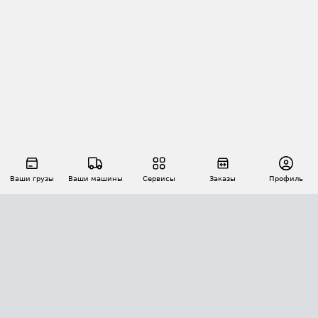
Ваши грузы
Ваши машины
Сервисы
Заказы
Профиль
АВТОМАТИЗАЦИЯ ПЕРЕВОЗОК
Площадки
Заказы
Торги
Тендеры
АТИ-Доки
GPS-мониторинг
АТИ Мессенджер
Цепочки грузов
API ATI.SU