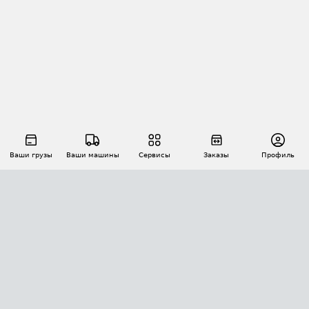
Ваши грузы
Ваши машины
Сервисы
Заказы
Профиль
АВТОМАТИЗАЦИЯ ПЕРЕВОЗОК
Площадки
Заказы
Торги
Тендеры
АТИ-Доки
GPS-мониторинг
АТИ Мессенджер
Цепочки грузов
API ATI.SU