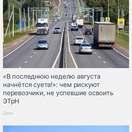
«В последнюю неделю августа
начнётся суета!»: чем рискуют
перевозчики, не успевшие освоить
ЭТрН
Дзен