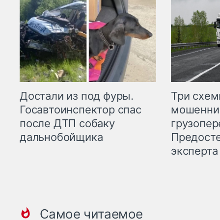
Три схе
Достали из под фуры.
мошенни
Госавтоинспектор спас
грузопер
после ДТП собаку
Предост
дальнобойщика
эксперта
Самое читаемое