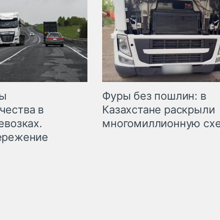
мы
Фуры без пошлин: в
чества в
Казахстане раскрыли
евозках.
многомиллионную сх
ережение