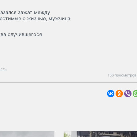
казался зажат между
местимые с жизнью, мужчина
тва случившегося
асть
156 просмотров 