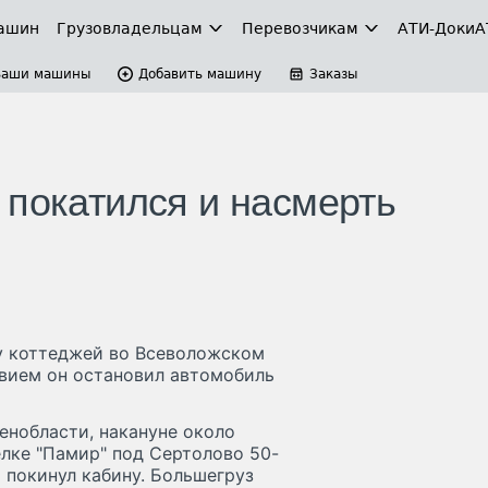
ашин
Грузовладельцам
Перевозчикам
АТИ-Доки
А
Ваши машины
Добавить машину
Заказы
 покатился и насмерть
у коттеджей во Всеволожском
вием он остановил автомобиль
енобласти, накануне около
лке "Памир" под Сертолово 50-
 покинул кабину. Большегруз