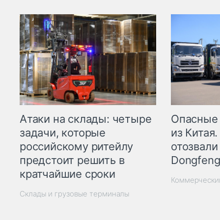
Опасные
Атаки на склады: четыре
из Китая.
задачи, которые
отозвали
российскому ритейлу
Dongfeng
предстоит решить в
кратчайшие сроки
Коммерчески
Склады и грузовые терминалы