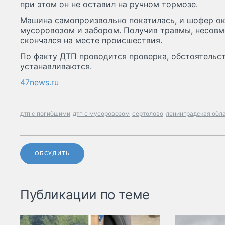
при этом он не оставил на ручном тормозе.
Машина самопроизвольно покатилась, и шофер о
мусоровозом и забором. Получив травмы, несов
скончался на месте происшествия.
По факту ДТП проводится проверка, обстоятельс
устанавливаются.
47news.ru
дтп с погибшими
дтп с мусоровозом
сертолово
ленинградская обл
ОБСУДИТЬ
Публикации по теме