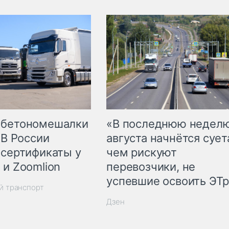
 бетономешалки
«В последнюю недел
 В России
августа начнётся суета
 сертификаты у
чем рискуют
 и Zoomlion
перевозчики, не
успевшие освоить ЭТ
й транспорт
Дзен