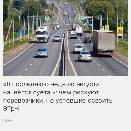
«В последнюю неделю августа
начнётся суета!»: чем рискуют
перевозчики, не успевшие освоить
ЭТрН
Дзен