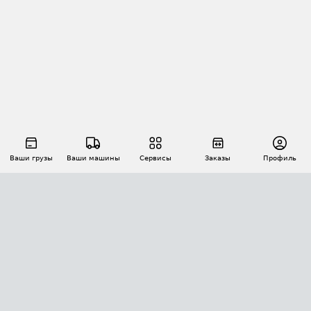
Ваши грузы
Ваши машины
Сервисы
Заказы
Профиль
АВТОМАТИЗАЦИЯ ПЕРЕВОЗОК
Площадки
Заказы
Торги
Тендеры
АТИ-Доки
GPS-мониторинг
АТИ Мессенджер
Цепочки грузов
API ATI.SU