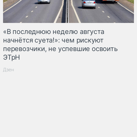
«В последнюю неделю августа
начнётся суета!»: чем рискуют
перевозчики, не успевшие освоить
ЭТрН
Дзен