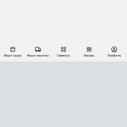
Ваши грузы
Ваши машины
Сервисы
Заказы
Профиль
АВТОМАТИЗАЦИЯ ПЕРЕВОЗОК
Площадки
Заказы
Торги
Тендеры
АТИ-Доки
GPS-мониторинг
АТИ Мессенджер
Цепочки грузов
API ATI.SU
ПОЛЕЗНОЕ