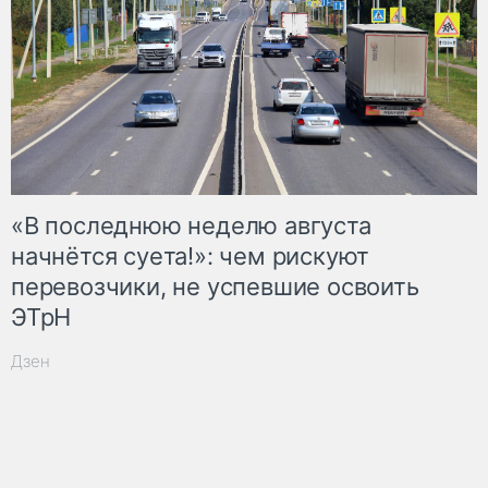
«В последнюю неделю августа
начнётся суета!»: чем рискуют
перевозчики, не успевшие освоить
ЭТрН
Дзен