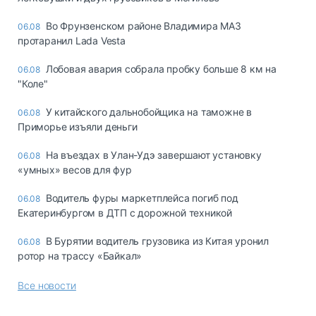
Во Фрунзенском районе Владимира МАЗ
06.08
протаранил Lada Vesta
Лобовая авария собрала пробку больше 8 км на
06.08
"Коле"
У китайского дальнобойщика на таможне в
06.08
Приморье изъяли деньги
Ha въeздax в Улaн-Удэ зaвepшaют ycтaнoвкy
06.08
«yмныx» вecoв для фyp
Водитель фуры маркетплейса погиб под
06.08
Екатеринбургом в ДТП с дорожной техникой
В Бурятии водитель грузовика из Китая уронил
06.08
ротор на трассу «Байкал»
Все новости