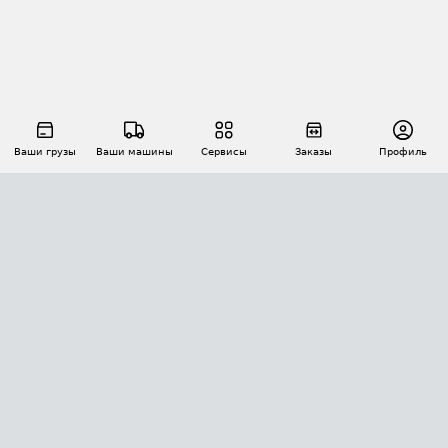
Ваши грузы
Ваши машины
Сервисы
Заказы
Профиль
АВТОМАТИЗАЦИЯ ПЕРЕВОЗОК
Площадки
Заказы
Торги
Тендеры
АТИ-Доки
GPS-мониторинг
АТИ Мессенджер
Цепочки грузов
API ATI.SU
ПОЛЕЗНОЕ
Расчет расстояний
БЕЗОПАСНОСТЬ
Академия ATI.SU