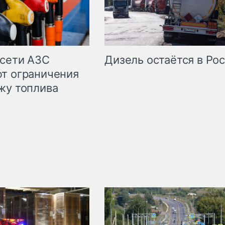
сети АЗС
Дизель остаётся в Ро
т ограничения
жу топлива