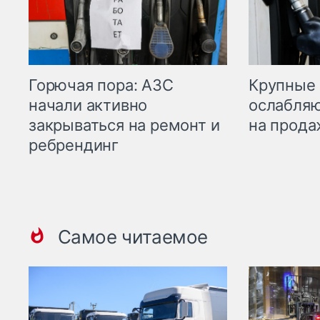
Горючая пора: АЗС
Крупные 
начали активно
ослабляю
закрываться на ремонт и
на прода
ребрендинг
Самое читаемое