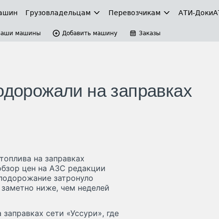
ашин
Грузовладельцам
Перевозчикам
АТИ-Доки
А
Ваши машины
Добавить машину
Заказы
подорожали на заправках
топлива на заправках
бзор цен на АЗС редакции
, подорожание затронуло
 заметно ниже, чем неделей
заправках сети «Уссури», где