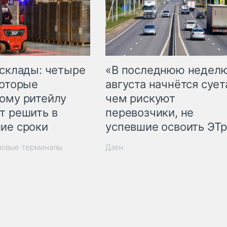
 склады: четыре
«В последнюю недел
которые
августа начнётся суета
ому ритейлу
чем рискуют
т решить в
перевозчики, не
ие сроки
успевшие освоить ЭТ
зовые терминалы
Дзен