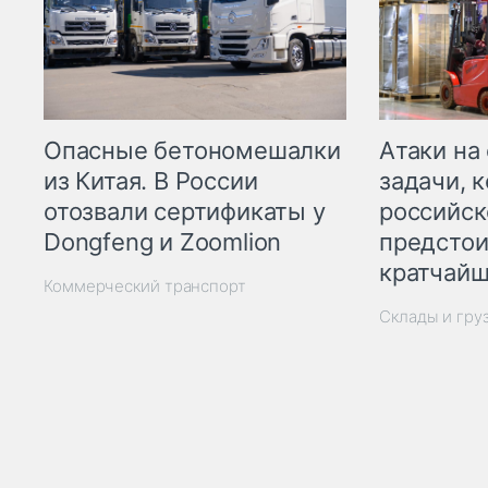
Опасные бетономешалки
Атаки на
из Китая. В России
задачи, 
отозвали сертификаты у
российск
Dongfeng и Zoomlion
предстои
кратчайш
Коммерческий транспорт
Склады и гру