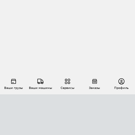
Ваши грузы
Ваши машины
Сервисы
Заказы
Профиль
АВТОМАТИЗАЦИЯ ПЕРЕВОЗОК
Площадки
Заказы
Торги
Тендеры
АТИ-Доки