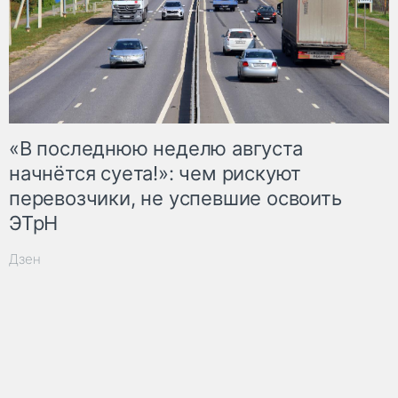
«В последнюю неделю августа
начнётся суета!»: чем рискуют
перевозчики, не успевшие освоить
ЭТрН
Дзен