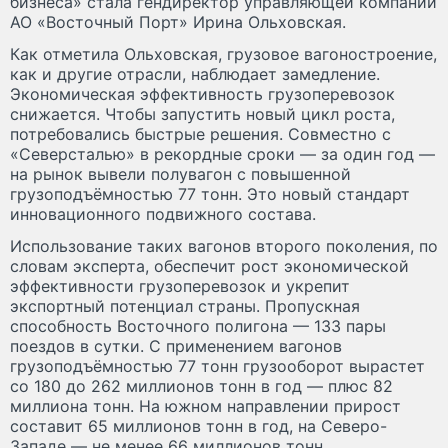
бизнеса» стала гендиректор управляющей компании
АО «Восточный Порт» Ирина Ольховская.
Как отметила Ольховская, грузовое вагоностроение,
как и другие отрасли, наблюдает замедление.
Экономическая эффективность грузоперевозок
снижается. Чтобы запустить новый цикл роста,
потребовались быстрые решения. Совместно с
«Северсталью» в рекордные сроки — за один год —
на рынок вывели полувагон с повышенной
грузоподъёмностью 77 тонн. Это новый стандарт
инновационного подвижного состава.
Использование таких вагонов второго поколения, по
словам эксперта, обеспечит рост экономической
эффективности грузоперевозок и укрепит
экспортный потенциал страны. Пропускная
способность Восточного полигона — 133 пары
поездов в сутки. С применением вагонов
грузоподъёмностью 77 тонн грузооборот вырастет
со 180 до 262 миллионов тонн в год — плюс 82
миллиона тонн. На южном направлении прирост
составит 65 миллионов тонн в год, на Северо-
Западе — не менее 66 миллионов тонн.