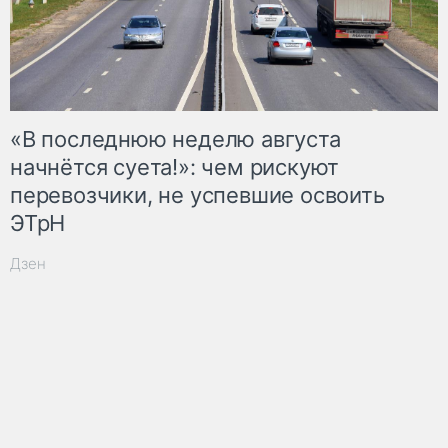
«В последнюю неделю августа
начнётся суета!»: чем рискуют
перевозчики, не успевшие освоить
ЭТрН
Дзен