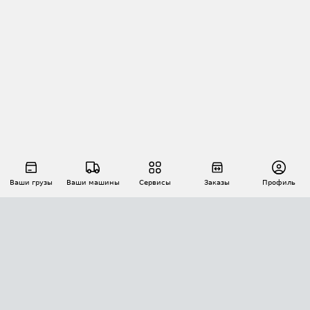
Ваши грузы
Ваши машины
Сервисы
Заказы
Профиль
АВТОМАТИЗАЦИЯ ПЕРЕВОЗОК
Площадки
Заказы
Торги
Тендеры
АТИ-Доки
GPS-мониторинг
АТИ Мессенджер
Цепочки грузов