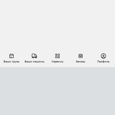
Ваши грузы
Ваши машины
Сервисы
Заказы
Профиль
АВТОМАТИЗАЦИЯ ПЕРЕВОЗОК
Площадки
Заказы
Торги
Тендеры
АТИ-Доки
GPS-мониторинг
АТИ Мессенджер
Цепочки грузов
API ATI.SU