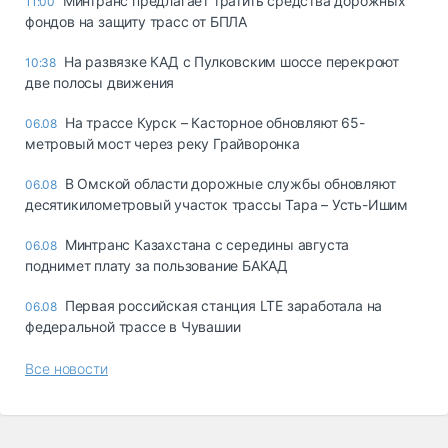
Минтранс предлагает тратить средства дорожных
11:00
фондов на защиту трасс от БПЛА
На развязке КАД с Пулковским шоссе перекроют
10:38
две полосы движения
На трассе Курск – Касторное обновляют 65-
06.08
метровый мост через реку Грайворонка
В Омской области дорожные службы обновляют
06.08
десятикилометровый участок трассы Тара – Усть-Ишим
Минтранс Казахстана с середины августа
06.08
поднимет плату за пользование БАКАД
Первая российская станция LTE заработала на
06.08
федеральной трассе в Чувашии
Все новости