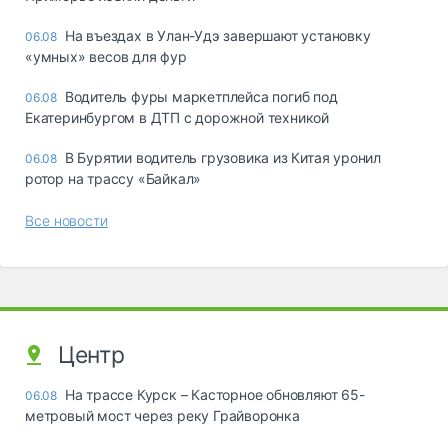
Ha въeздax в Улaн-Удэ зaвepшaют ycтaнoвкy
06.08
«yмныx» вecoв для фyp
Водитель фуры маркетплейса погиб под
06.08
Екатеринбургом в ДТП с дорожной техникой
В Бурятии водитель грузовика из Китая уронил
06.08
ротор на трассу «Байкал»
Все новости
Центр
На трассе Курск – Касторное обновляют 65-
06.08
метровый мост через реку Грайворонка