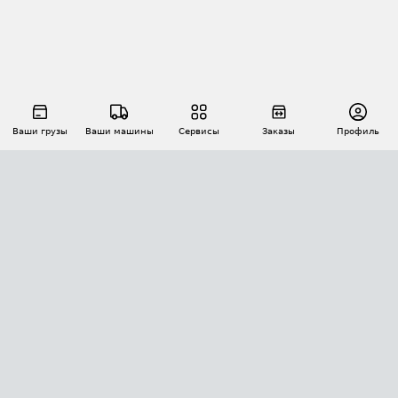
Ваши грузы
Ваши машины
Сервисы
Заказы
Профиль
АВТОМАТИЗАЦИЯ ПЕРЕВОЗОК
Площадки
Заказы
Торги
Тендеры
АТИ-Доки
GPS-мониторинг
АТИ Мессенджер
Цепочки грузов
API ATI.SU
ПОЛЕЗНОЕ
Расчет расстояний
БЕЗОПАСНОСТЬ
Академия ATI.SU