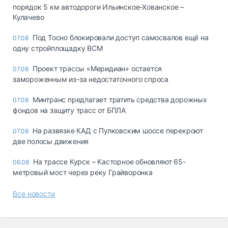
порядок 5 км автодороги Ильинское-Хованское –
Кулачево
Под Тосно блокировали доступ самосвалов ещё на
07.08
одну стройплощадку ВСМ
Проект трассы «Меридиан» остается
07.08
замороженным из-за недостаточного спроса
Минтранс предлагает тратить средства дорожных
07.08
фондов на защиту трасс от БПЛА
На развязке КАД с Пулковским шоссе перекроют
07.08
две полосы движения
На трассе Курск – Касторное обновляют 65-
06.08
метровый мост через реку Грайворонка
Все новости