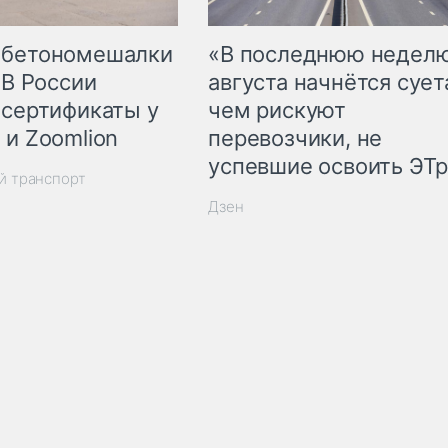
 бетономешалки
«В последнюю недел
 В России
августа начнётся суета
 сертификаты у
чем рискуют
 и Zoomlion
перевозчики, не
успевшие освоить ЭТ
й транспорт
Дзен