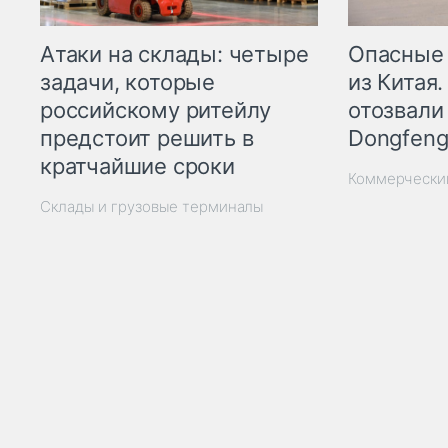
Опасные
Атаки на склады: четыре
из Китая.
задачи, которые
отозвали
российскому ритейлу
Dongfeng
предстоит решить в
кратчайшие сроки
Коммерчески
Склады и грузовые терминалы