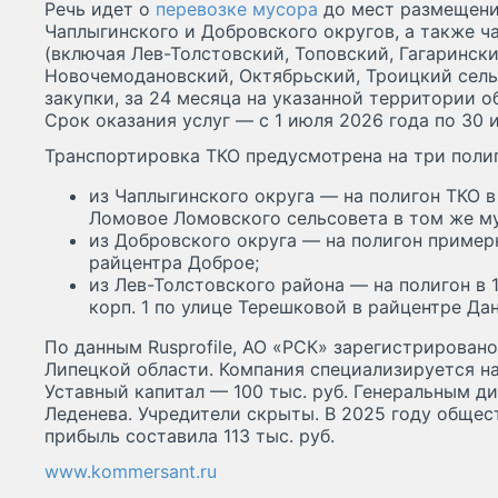
Речь идет о
перевозке мусора
до мест размещения
Чаплыгинского и Добровского округов, а также ч
(включая Лев-Толстовский, Топовский, Гагаринск
Новочемодановский, Октябрьский, Троицкий сель
закупки, за 24 месяца на указанной территории об
Срок оказания услуг — с 1 июля 2026 года по 30 
Транспортировка ТКО предусмотрена на три полиг
из Чаплыгинского округа — на полигон ТКО в 
Ломовое Ломовского сельсовета в том же м
из Добровского округа — на полигон примерн
райцентра Доброе;
из Лев-Толстовского района — на полигон в 1
корп. 1 по улице Терешковой в райцентре Дан
По данным Rusprofile, АО «РСК» зарегистрировано
Липецкой области. Компания специализируется на
Уставный капитал — 100 тыс. руб. Генеральным 
Леденева. Учредители скрыты. В 2025 году общес
прибыль составила 113 тыс. руб.
www.kommersant.ru