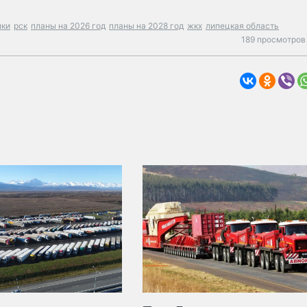
пки
рск
планы на 2026 год
планы на 2028 год
жкх
липецкая область
189 просмотров 