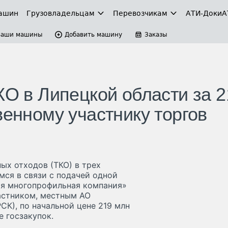
ашин
Грузовладельцам
Перевозчикам
АТИ-Доки
А
Ваши машины
Добавить машину
Заказы
КО в Липецкой области за 2
венному участнику торгов
ых отходов (ТКО) в трех
мся в связи с подачей одной
ная многопрофильная компания»
астником, местным АО
СК), по начальной цене 219 млн
е госзакупок.