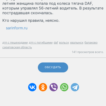
летняя женщина попала под колеса тягача DAF,
которым управлял 56-летний водитель. В результате
пострадавшая скончалась.
Кто нарушил правила, неясно.
sarinform.ru
дтп с пешеходами
дтп с погибшими
daf
вольск
хвалынск
балаково
саратовская область
141 просмотров всего.
ОБСУДИТЬ