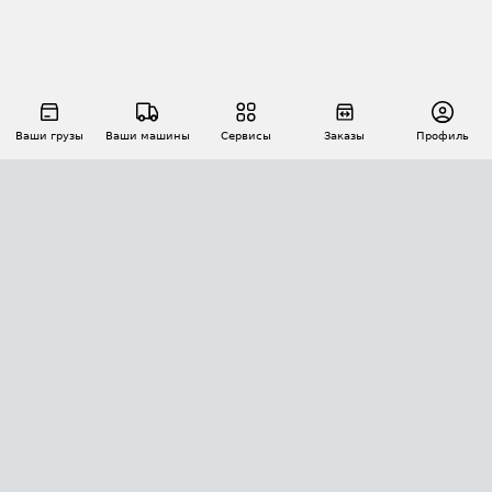
Ваши грузы
Ваши машины
Сервисы
Заказы
Профиль
АВТОМАТИЗАЦИЯ ПЕРЕВОЗОК
Площадки
Заказы
Торги
Тендеры
АТИ-Доки
GPS-мониторинг
АТИ Мессенджер
Цепочки грузов
API ATI.SU
ПОЛЕЗНОЕ
Расчет расстояний
БЕЗОПАСНОСТЬ
Академия ATI.SU
ATI.SU о безопасности
Звезды ATI.SU на вашем сайте