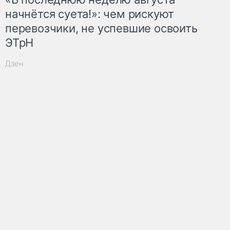
начнётся суета!»: чем рискуют
перевозчики, не успевшие освоить
ЭТрН
Дзен