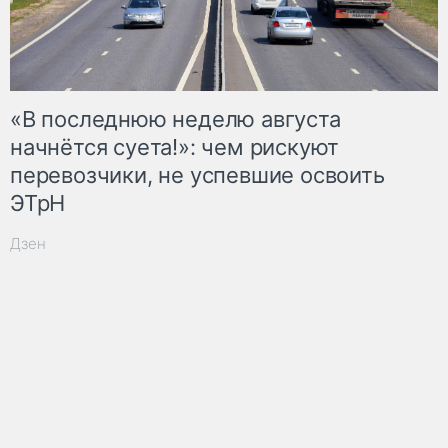
«В последнюю неделю августа
начнётся суета!»: чем рискуют
перевозчики, не успевшие освоить
ЭТрН
Дзен