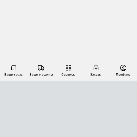
Ваши грузы
Ваши машины
Сервисы
Заказы
Профиль
АВТОМАТИЗАЦИЯ ПЕРЕВОЗОК
Площадки
Заказы
Торги
Тендеры
АТИ-Доки
GPS-мониторинг
АТИ Мессенджер
Цепочки грузов
API ATI.SU