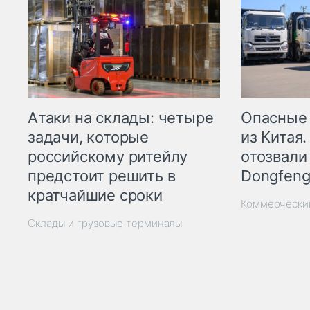
Опасные
Атаки на склады: четыре
из Китая.
задачи, которые
отозвали
российскому ритейлу
Dongfeng
предстоит решить в
кратчайшие сроки
Коммерчески
Склады и грузовые терминалы