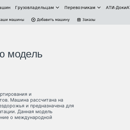
ашин
Грузовладельцам
Перевозчикам
АТИ-Доки
А
Ваши машины
Добавить машину
Заказы
ю модель
ортирования и
тов. Машина рассчитана на
ездорожья и предназначена для
атации. Данная модель
ение о международной