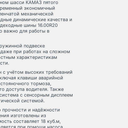
тном шасси КАМАЗ пятого
временный экономичный
упенчатой механической
дные динамические качества и
здеходные шины 16.00R20
о важно для работы в
пружинной подвеске
 даже при работах на сложном
ностным характеристикам
сти.
н с учётом высоких требований
включая клавиши аварийной
 стояночного тормоза,
го доступа водителя. Также
 система с сенсорным дисплеем
тической системой.
о прочности и надёжности
ения изготовлены из
ость составляет 18 куб.м,
вляется при помощи насоса