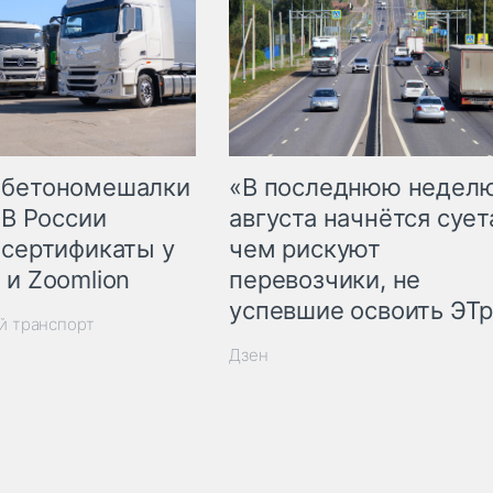
 бетономешалки
«В последнюю недел
 В России
августа начнётся суета
 сертификаты у
чем рискуют
 и Zoomlion
перевозчики, не
успевшие освоить ЭТ
й транспорт
Дзен