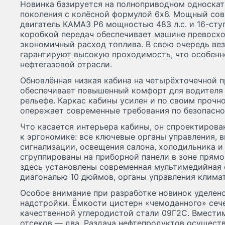
Новинка базируется на полноприводном односка
поколения с колёсной формулой 6x6. Мощный со
двигатель КАМАЗ Р6 мощностью 483 л.с. и 16-ст
коробкой передач обеспечивает машине превосхо
экономичный расход топлива. В свою очередь ве
гарантируют высокую проходимость, что особенн
нефтегазовой отрасли.
Обновлённая низкая кабина на четырёхточечной 
обеспечивает повышенный комфорт для водителя
рельефе. Каркас кабины усилен и по своим проч
опережает современные требования по безопасно
Что касается интерьера кабины, он спроектирова
к эргономике: все ключевые органы управления, 
сигнализации, освещения салона, холодильника и
сгруппированы на приборной панели в зоне прямо
здесь установлены современная мультимедийная
диагональю 10 дюймов, органы управления клима
Особое внимание при разработке новинок уделен
надстройки. Ёмкости цистерн «чемоданного» сеч
качественной углеродистой стали 09Г2С. Вместим
отсеков — два. Раздача нефтепродуктов осущест