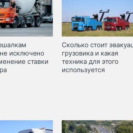
Сколько стоит эвакуа
ешалкам
грузовика и какая
не исключено
техника для этого
менение ставки
используется
ра