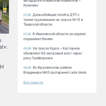
автодороги Ильинское-Хованское –
Кулачево
Дальнобойщик погиб в ДТП с
07.08
тремя грузовиками на трассе М-10 в
Тверской области
В Ивановской области за неделю
07.08
подешевел бензин
ю
!»:
На трассе Курск – Касторное
06.08
обновляют 65-метровый мост через
реку Грайворонка
рН
Во Фрунзенском районе
06.08
Владимира МАЗ протаранил Lada Vesta
Все новости