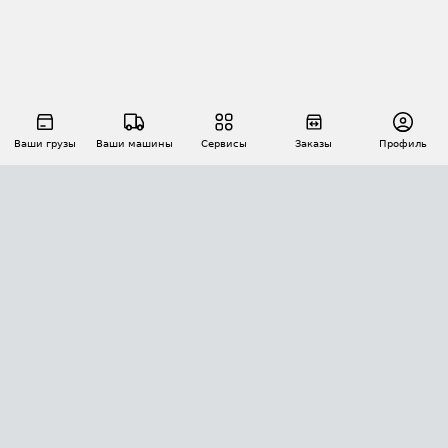
Ваши грузы
Ваши машины
Сервисы
Заказы
Профиль
АВТОМАТИЗАЦИЯ ПЕРЕВОЗОК
Площадки
Заказы
Торги
Тендеры
АТИ-Доки
GPS-мониторинг
АТИ Мессенджер
Цепочки грузов
API ATI.SU
ПОЛЕЗНОЕ
Расчет расстояний
БЕЗОПАСНОСТЬ
Академия ATI.SU