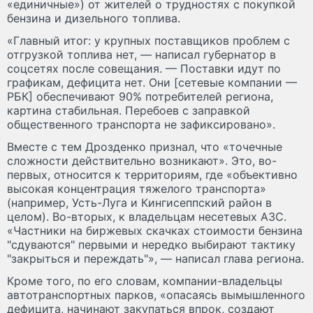
«единичные») от жителей о трудностях с покупкой
бензина и дизельного топлива.
«Главный итог: у крупных поставщиков проблем с
отгрузкой топлива нет, — написал губернатор в
соцсетях после совещания. — Поставки идут по
графикам, дефицита нет. Они [сетевые компании —
РБК] обеспечивают 90% потребителей региона,
картина стабильная. Перебоев с заправкой
общественного транспорта не зафиксировано».
Вместе с тем Дрозденко признал, что «точечные
сложности действительно возникают». Это, во-
первых, относится к территориям, где «объективно
высокая концентрация тяжелого транспорта»
(например, Усть-Луга и Кингисеппский район в
целом). Во-вторых, к владельцам несетевых АЗС.
«Частники на биржевых скачках стоимости бензина
"сдуваются" первыми и нередко выбирают тактику
"закрыться и переждать"», — написал глава региона.
Кроме того, по его словам, компании-владельцы
автотранспортных парков, «опасаясь вымышленного
дефицита, начинают закупаться впрок, создают