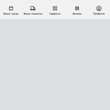
Ваши грузы
Ваши машины
Сервисы
Заказы
Профиль
АВТОМАТИЗАЦИЯ ПЕРЕВОЗОК
Площадки
Заказы
Торги
Тендеры
АТИ-Доки
GPS-мониторинг
АТИ Мессенджер
Цепочки грузов
API ATI.SU
ПОЛЕЗНОЕ
Расчет расстояний
БЕЗОПАСНОСТЬ
Академия ATI.SU
ATI.SU о безопасности
Звезды ATI.SU на вашем сайте
КОНТАКТЫ И ТАРИФЫ
Памятка по проверке контрагентов
Индекс ATI.SU FTL РФ
О системе ATI.SU
Светофор+
Средние ставки
ИНФОРМАЦИЯ
Контактная информация