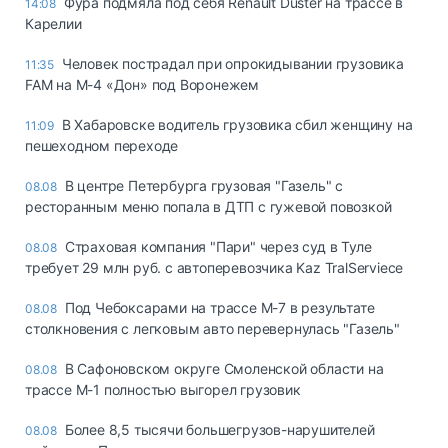
Фура подмяла под себя Renault Duster на трассе в
14:08
Карелии
Человек пострадал при опрокидывании грузовика
11:35
FAM на М-4 «Дон» под Воронежем
В Хабаровске водитель грузовика сбил женщину на
11:09
пешеходном переходе
В центре Петербурга грузовая "Газель" с
08.08
ресторанным меню попала в ДТП с гужевой повозкой
Страховая компания "Пари" через суд в Туле
08.08
требует 29 млн руб. с автоперевозчика Kaz TralServiece
Под Чебоксарами на трассе М-7 в результате
08.08
столкновения с легковым авто перевернулась "Газель"
В Сафоновском округе Смоленской области на
08.08
трассе М-1 полностью выгорел грузовик
Более 8,5 тысячи большегрузов-нарушителей
08.08