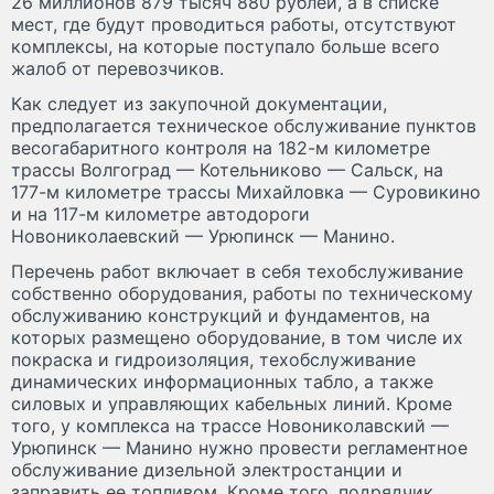
26 миллионов 879 тысяч 880 рублей, а в списке
мест, где будут проводиться работы, отсутствуют
комплексы, на которые поступало больше всего
жалоб от перевозчиков.
Как следует из закупочной документации,
предполагается техническое обслуживание пунктов
весогабаритного контроля на 182-м километре
трассы Волгоград — Котельниково — Сальск, на
177-м километре трассы Михайловка — Суровикино
и на 117-м километре автодороги
Новониколаевский — Урюпинск — Манино.
Перечень работ включает в себя техобслуживание
собственно оборудования, работы по техническому
обслуживанию конструкций и фундаментов, на
которых размещено оборудование, в том числе их
покраска и гидроизоляция, техобслуживание
динамических информационных табло, а также
силовых и управляющих кабельных линий. Кроме
того, у комплекса на трассе Новониколавский —
Урюпинск — Манино нужно провести регламентное
обслуживание дизельной электростанции и
заправить ее топливом. Кроме того, подрядчик