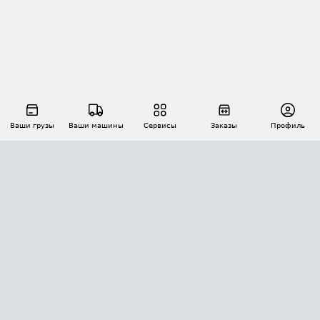
Ваши грузы
Ваши машины
Сервисы
Заказы
Профиль
АВТОМАТИЗАЦИЯ ПЕРЕВОЗОК
Площадки
Заказы
Торги
Тендеры
АТИ-Доки
GPS-мониторинг
АТИ Мессенджер
Цепочки грузов
API ATI.SU
ПОЛЕЗНОЕ
Расчет расстояний