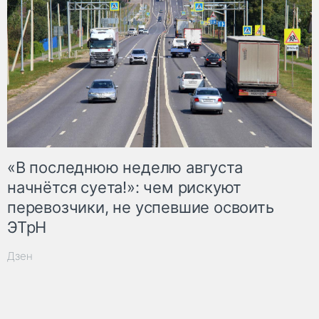
«В последнюю неделю августа
начнётся суета!»: чем рискуют
перевозчики, не успевшие освоить
ЭТрН
Дзен