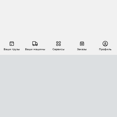
Ваши грузы
Ваши машины
Сервисы
Заказы
Профиль
АВТОМАТИЗАЦИЯ ПЕРЕВОЗОК
Площадки
Заказы
Торги
Тендеры
АТИ-Доки
GPS-мониторинг
АТИ Мессенджер
Цепочки грузов
API ATI.SU
ПОЛЕЗНОЕ