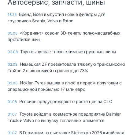
Автосервис, запчасти, шины
Бренд Eisen выпустил новые фильтры для
18:25
грузовиков Scania, Volvo и Foton
«Кордиант» освоил 3D-печать полномасштабных
05.08
прототипов шин
Toyo выпускает новые зимние грузовые шины
03.08
Немецкая ZF презентовала тяжелую трансмиссию
02.08
TraXon 2 с экономией горючего до 73%
Nokian Tyres вышла в плюс в первом полугодии с
02.08
операционной прибылью 17 млн евро
Россиян предупреждают о росте цен на СТО
01.08
Toyota войдет в совместное предприятие Daimler
31.07
Truck и Volvo по выпуску топливных элементов
В Германии на выставке Steinexpo 2026 китайская
31.07