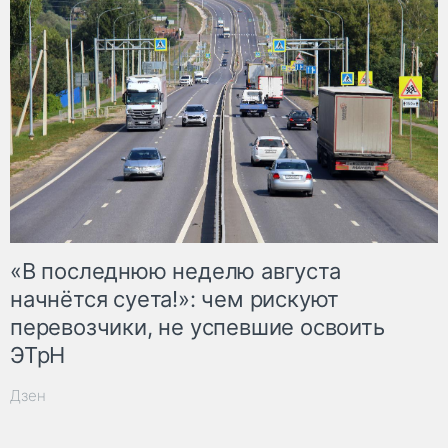
«В последнюю неделю августа
начнётся суета!»: чем рискуют
перевозчики, не успевшие освоить
ЭТрН
Дзен