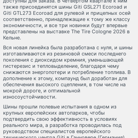
доступны для заказа. В четвертом квартале к ним
также присоединятся шины Giti GSL271 Ecoroad и
Giti GTL273 Ecoroad для рулевой и прицепных осей
соответственно, принадлежащие к тому же классу
экономичности, и все три новинки будут впервые
представлены на выставке The Tire Cologne 2026 в
Кельне.
Вся новая линейка была разработана с нуля, и шины
изготавливаются из резиновой смеси последнего
поколения с диоксидом кремния, уменьшающей
гистерезис и тепловыделение, благодаря чему
снижаются энергопотери и потребление топлива. В
дополнение к этому, компаунд был доработан для
обеспечения высокого сцепления, в том числе на
мокрой дороге, и оптимальной
износоустойчивости.
Шины прошли полевые испытания в одном из
крупных европейских автопарков, чтобы
подтвердить свою эффективность в условиях
реального мира, а разработка проводилась под
руководством специалистов европейского
технического центра Giti в Ганновере (Германия).