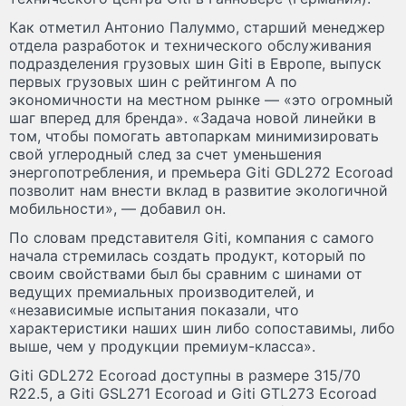
Как отметил Антонио Палуммо, старший менеджер
отдела разработок и технического обслуживания
подразделения грузовых шин Giti в Европе, выпуск
первых грузовых шин с рейтингом A по
экономичности на местном рынке — «это огромный
шаг вперед для бренда». «Задача новой линейки в
том, чтобы помогать автопаркам минимизировать
свой углеродный след за счет уменьшения
энергопотребления, и премьера Giti GDL272 Ecoroad
позволит нам внести вклад в развитие экологичной
мобильности», — добавил он.
По словам представителя Giti, компания с самого
начала стремилась создать продукт, который по
своим свойствами был бы сравним с шинами от
ведущих премиальных производителей, и
«независимые испытания показали, что
характеристики наших шин либо сопоставимы, либо
выше, чем у продукции премиум-класса».
Giti GDL272 Ecoroad доступны в размере 315/70
R22.5, а Giti GSL271 Ecoroad и Giti GTL273 Ecoroad