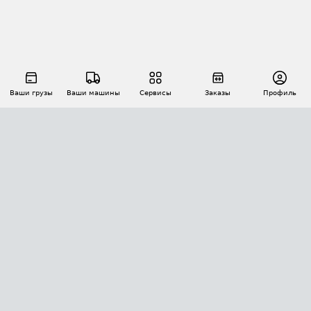
Ваши грузы
Ваши машины
Сервисы
Заказы
Профиль
АВТОМАТИЗАЦИЯ ПЕРЕВОЗОК
Площадки
Заказы
Торги
Тендеры
АТИ-Доки
GPS-мониторинг
АТИ Мессенджер
Цепочки грузов
API ATI.SU
ПОЛЕЗНОЕ
Расчет расстояний
БЕЗОПАСНОСТЬ
Академия ATI.SU