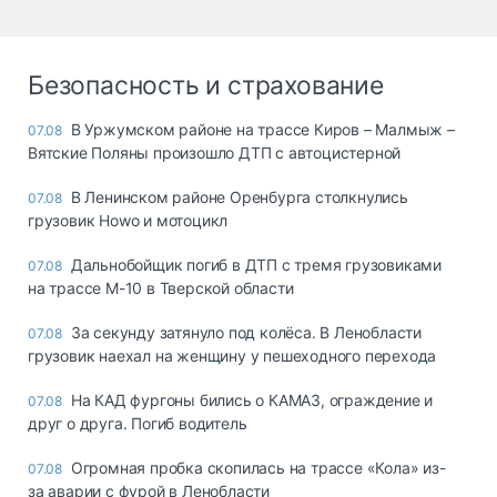
Безопасность и страхование
В Уржумском районе на трассе Киров – Малмыж –
07.08
Вятские Поляны произошло ДТП с автоцистерной
В Ленинском районе Оренбурга столкнулись
07.08
грузовик Howo и мотоцикл
Дальнобойщик погиб в ДТП с тремя грузовиками
07.08
на трассе М-10 в Тверской области
За секунду затянуло под колёса. В Ленобласти
07.08
грузовик наехал на женщину у пешеходного перехода
На КАД фургоны бились о КАМАЗ, ограждение и
07.08
друг о друга. Погиб водитель
Огромная пробка скопилась на трассе «Кола» из-
07.08
за аварии с фурой в Ленобласти