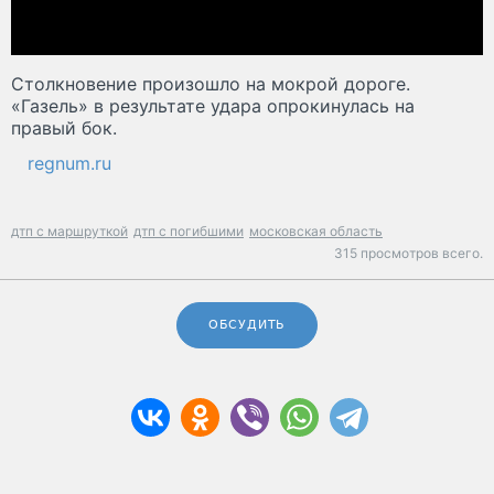
Столкновение произошло на мокрой дороге.
«Газель» в результате удара опрокинулась на
правый бок.
regnum.ru
дтп с маршруткой
дтп с погибшими
московская область
315 просмотров всего.
ОБСУДИТЬ