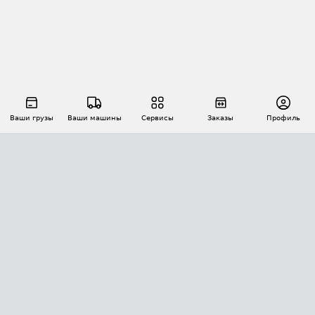
Ваши грузы
Ваши машины
Сервисы
Заказы
Профиль
АВТОМАТИЗАЦИЯ ПЕРЕВОЗОК
Площадки
Заказы
Торги
Тендеры
АТИ-Доки
GPS-мониторинг
АТИ Мессенджер
Цепочки грузов
API ATI.SU
ПОЛЕЗНОЕ
Расчет расстояний