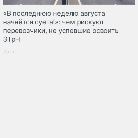
«В последнюю неделю августа
начнётся суета!»: чем рискуют
перевозчики, не успевшие освоить
ЭТрН
Дзен