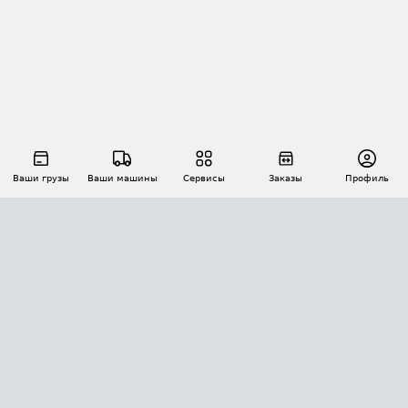
Ваши грузы
Ваши машины
Сервисы
Заказы
Профиль
АВТОМАТИЗАЦИЯ ПЕРЕВОЗОК
Площадки
Заказы
Торги
Тендеры
АТИ-Доки
GPS-мониторинг
АТИ Мессенджер
Цепочки грузов
API ATI.SU
ПОЛЕЗНОЕ