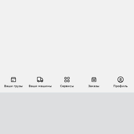
Ваши грузы
Ваши машины
Сервисы
Заказы
Профиль
АВТОМАТИЗАЦИЯ ПЕРЕВОЗОК
Площадки
Заказы
Торги
Тендеры
АТИ-Доки