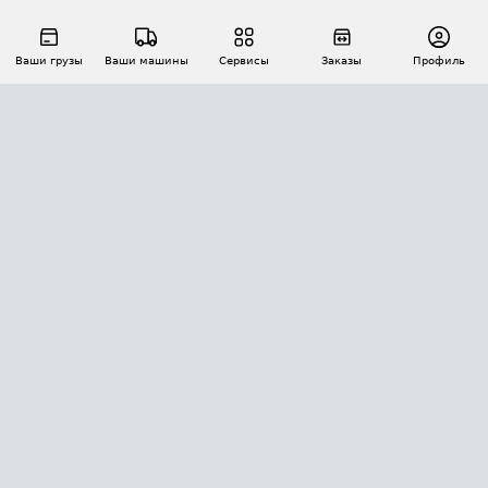
Ваши грузы
Ваши машины
Сервисы
Заказы
Профиль
АВТОМАТИЗАЦИЯ ПЕРЕВОЗОК
Площадки
Заказы
Торги
Тендеры
АТИ-Доки
GPS-мониторинг
АТИ Мессенджер
Цепочки грузов
API ATI.SU
ПОЛЕЗНОЕ
Расчет расстояний
БЕЗОПАСНОСТЬ
Академия ATI.SU
ATI.SU о безопасности
Звезды ATI.SU на вашем сайте
КОНТАКТЫ И ТАРИФЫ
Памятка по проверке контрагентов
Индекс ATI.SU FTL РФ
О системе ATI.SU
Светофор+
Средние ставки
ИНФОРМАЦИЯ
Контактная информация