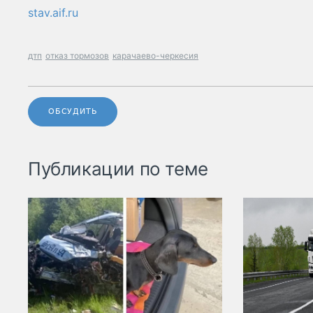
stav.aif.ru
дтп
отказ тормозов
карачаево-черкесия
ОБСУДИТЬ
Публикации по теме