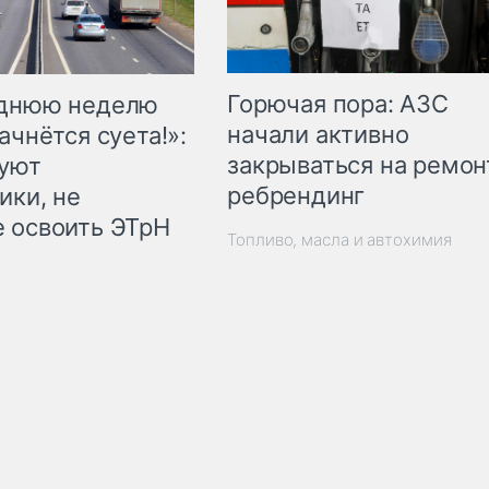
Горючая пора: АЗС
еднюю неделю
начали активно
ачнётся суета!»:
закрываться на ремон
куют
ребрендинг
ики, не
 освоить ЭТрН
Топливо, масла и автохимия