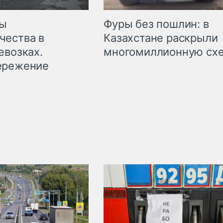
мы
Фуры без пошлин: в
чества в
Казахстане раскрыли
евозках.
многомиллионную сх
ережение