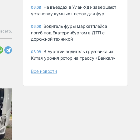
Ha въeздax в Улaн-Удэ зaвepшaют
06.08
ycтaнoвкy «yмныx» вecoв для фyp
Водитель фуры маркетплейса
06.08
всего.
погиб под Екатеринбургом в ДТП с
дорожной техникой
В Бурятии водитель грузовика из
06.08
Китая уронил ротор на трассу «Байкал»
Все новости