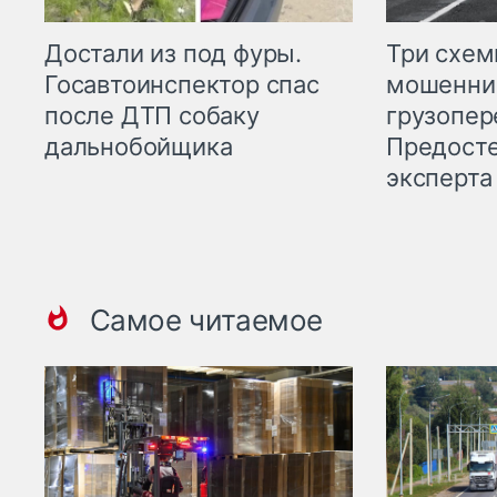
Три схе
Достали из под фуры.
мошенни
Госавтоинспектор спас
грузопер
после ДТП собаку
Предост
дальнобойщика
эксперта
Самое читаемое