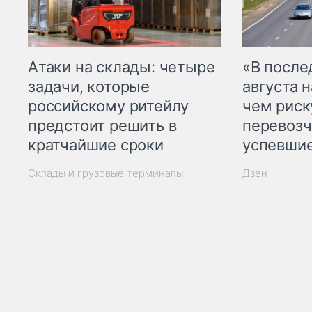
Атаки на склады: четыре
«В посл
задачи, которые
августа н
российскому ритейлу
чем рис
предстоит решить в
перевозч
кратчайшие сроки
успевшие
Склады и грузовые терминалы
Дзен