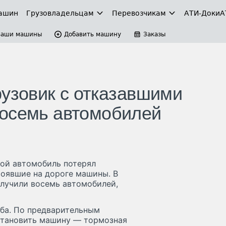
ашин
Грузовладельцам
Перевозчикам
АТИ-Доки
А
Ваши машины
Добавить машину
Заказы
рузовик с отказавшими
восемь автомобилей
вой автомобиль потерял
тоявшие на дороге машины. В
олучили восемь автомобилей,
жба. По предварительным
остановить машину — тормозная