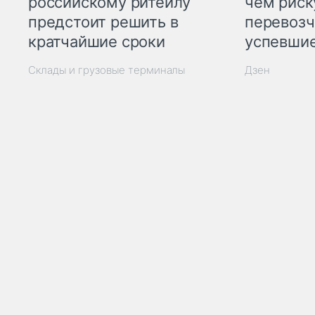
российскому ритейлу
чем рис
предстоит решить в
перевозч
кратчайшие сроки
успевшие
Склады и грузовые терминалы
Дзен