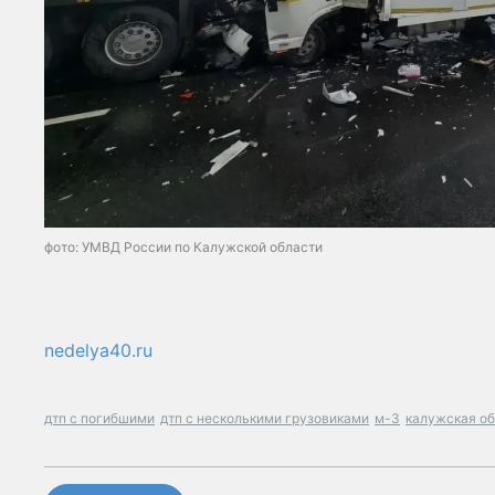
фото: УМВД России по Калужской области
nedelya40.ru
дтп с погибшими
дтп с несколькими грузовиками
м-3
калужская о