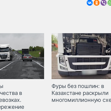
мы
Фуры без пошлин: в
чества в
Казахстане раскрыли
евозках.
многомиллионную сх
ережение