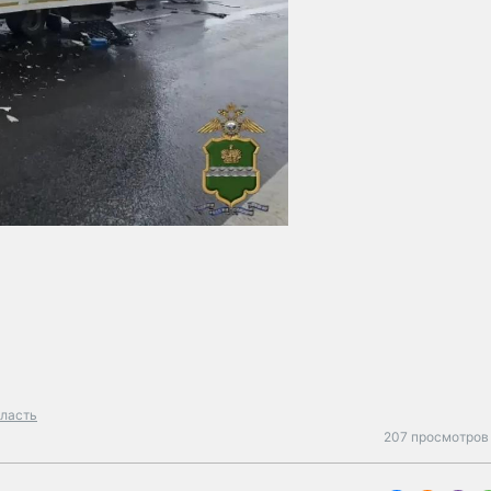
бласть
207 просмотров 