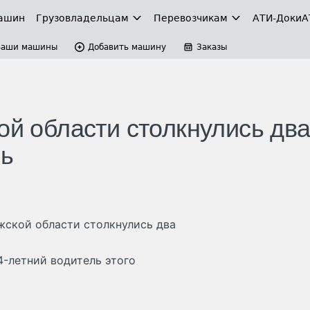
ашин
Грузовладельцам
Перевозчикам
АТИ-Доки
А
Ваши машины
Добавить машину
Заказы
ой области столкнулись дв
ль
жской области столкнулись два
4-летний водитель этого