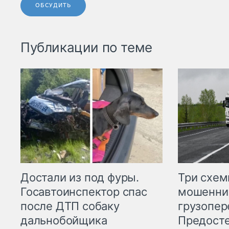
ОБСУДИТЬ
Публикации по теме
Три схе
Достали из под фуры.
мошенни
Госавтоинспектор спас
грузопер
после ДТП собаку
Предост
дальнобойщика