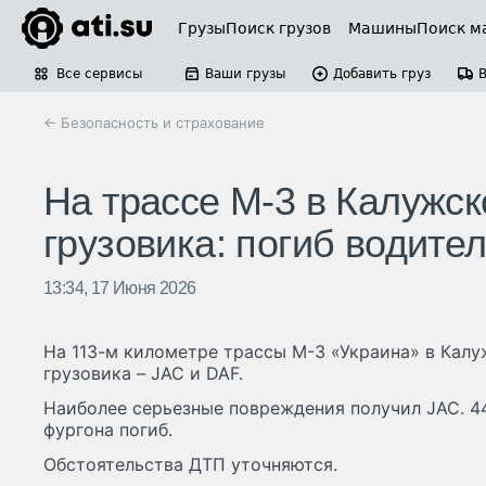
Грузы
Поиск грузов
Машины
Поиск м
Все сервисы
Ваши грузы
Добавить груз
← Безопасность и страхование
На трассе М-3 в Калужск
грузовика: погиб водите
13:34, 17 Июня 2026
На 113-м километре трассы М-3 «Украина» в Калу
грузовика – JAC и DAF.
Наиболее серьезные повреждения получил JAC. 4
фургона погиб.
Обстоятельства ДТП уточняются.