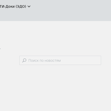
ТИ-Доки (ЭДО)
а