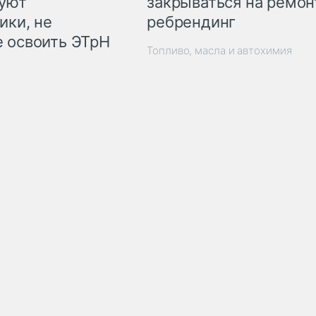
закрываться на ремон
куют
ребрендинг
ики, не
 освоить ЭТрН
Топливо, масла и автохимия