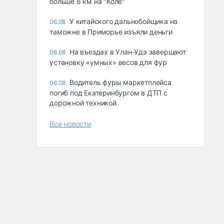
больше 8 км на "Коле"
У китайского дальнобойщика на
06.08
таможне в Приморье изъяли деньги
Ha въeздax в Улaн-Удэ зaвepшaют
06.08
ycтaнoвкy «yмныx» вecoв для фyp
Водитель фуры маркетплейса
06.08
погиб под Екатеринбургом в ДТП с
дорожной техникой
Все новости