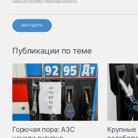
цены на топливо
брянская область
ОБСУДИТЬ
Публикации по теме
Горючая пора: АЗС
Крупные 
начали активно
ослабляю