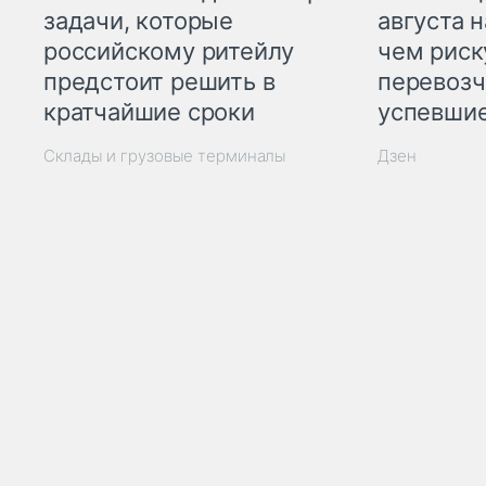
задачи, которые
августа н
российскому ритейлу
чем рис
предстоит решить в
перевозч
кратчайшие сроки
успевшие
Склады и грузовые терминалы
Дзен