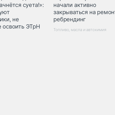
начали активно
ачнётся суета!»:
закрываться на ремон
куют
ребрендинг
ики, не
 освоить ЭТрН
Топливо, масла и автохимия