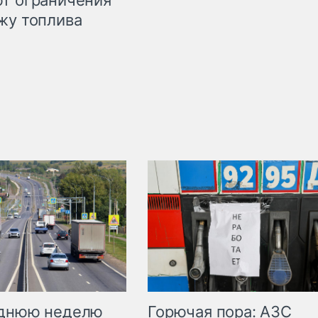
жу топлива
Горючая пора: АЗС
еднюю неделю