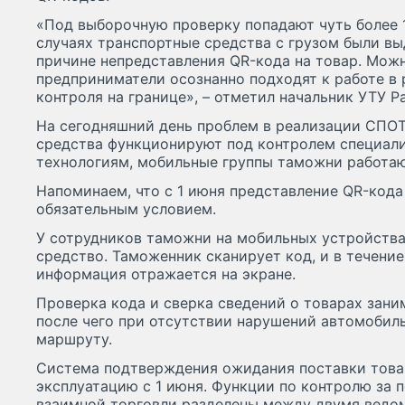
«Под выборочную проверку попадают чуть более 1
случаях транспортные средства с грузом были в
причине непредставления QR-кода на товар. Можн
предприниматели осознанно подходят к работе в
контроля на границе», – отметил начальник УТУ Р
На сегодняшний день проблем в реализации СПОТ
средства функционируют под контролем специал
технологиям, мобильные группы таможни работаю
Напоминаем, что с 1 июня представление QR-кода
обязательным условием.
У сотрудников таможни на мобильных устройств
средство. Таможенник сканирует код, и в течение
информация отражается на экране.
Проверка кода и сверка сведений о товарах зани
после чего при отсутствии нарушений автомобиль
маршруту.
Система подтверждения ожидания поставки това
эксплуатацию с 1 июня. Функции по контролю за 
взаимной торговли разделены между двумя ведо