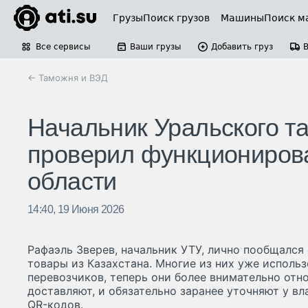
Грузы
Поиск грузов
Машины
Поиск м
Все сервисы
Ваши грузы
Добавить груз
← Таможня и ВЭД
Начальник Уральского т
проверил функциониров
области
14:40, 19 Июня 2026
Рафаэль Зверев, начальник УТУ, лично пообщался
товары из Казахстана. Многие из них уже исполь
перевозчиков, теперь они более внимательно отн
доставляют, и обязательно заранее уточняют у в
QR-кодов.