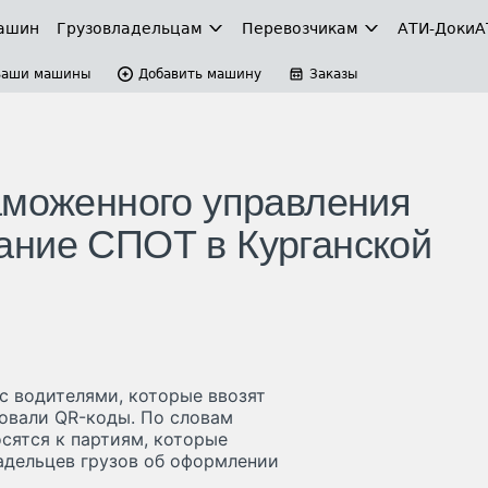
ашин
Грузовладельцам
Перевозчикам
АТИ-Доки
А
Ваши машины
Добавить машину
Заказы
аможенного управления
ание СПОТ в Курганской
 с водителями, которые ввозят
зовали QR-коды. По словам
осятся к партиям, которые
ладельцев грузов об оформлении