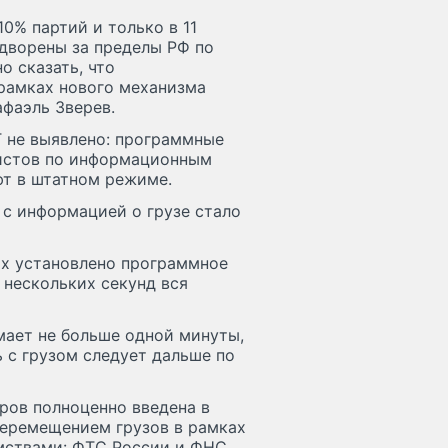
0% партий и только в 11
ыдворены за пределы РФ по
о сказать, что
 рамках нового механизма
афаэль Зверев.
 не выявлено: программные
истов по информационным
т в штатном режиме.
 с информацией о грузе стало
ах установлено программное
 нескольких секунд вся
мает не больше одной минуты,
 с грузом следует дальше по
ров полноценно введена в
перемещением грузов в рамках
мствами: ФТС России и ФНС