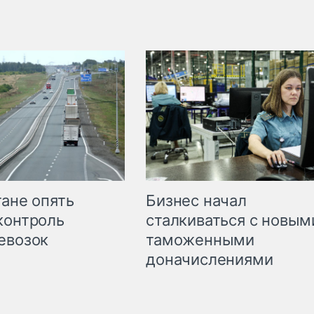
Бизнес начал
тане опять
сталкиваться с новым
контроль
таможенными
евозок
доначислениями