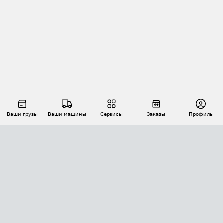
Ваши грузы
Ваши машины
Сервисы
Заказы
Профиль
АВТОМАТИЗАЦИЯ ПЕРЕВОЗОК
Площадки
Заказы
Торги
Тендеры
АТИ-Доки
GPS-мониторинг
АТИ Мессенджер
Цепочки грузов
API ATI.SU