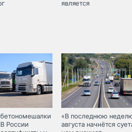
является
ог
 бетономешалки
«В последнюю недел
 В России
августа начнётся суета