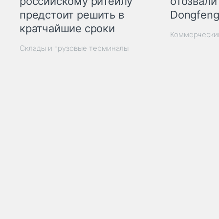
отозвали
российскому ритейлу
Dongfeng
предстоит решить в
кратчайшие сроки
Коммерчески
Склады и грузовые терминалы