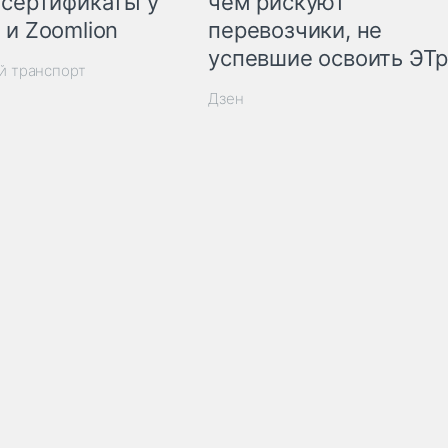
 сертификаты у
чем рискуют
 и Zoomlion
перевозчики, не
успевшие освоить ЭТ
й транспорт
Дзен