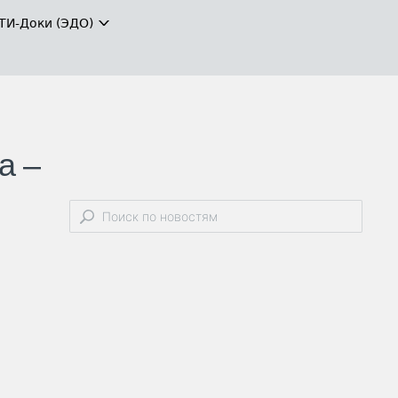
ТИ-Доки (ЭДО)
а –