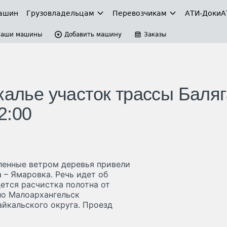
ашин
Грузовладельцам
Перевозчикам
АТИ-Доки
А
Ваши машины
Добавить машину
Заказы
калье участок трассы Баляг
2:00
ленные ветром деревья привели
 – Ямаровка. Речь идет об
дется расчистка полотна от
ло Малоархангельск
айкальского округа. Проезд