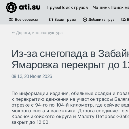
Грузы
Поиск грузов
Машины
Поиск м
Все сервисы
Ваши грузы
Добавить груз
← Дороги, инфраструктура
Из-за снегопада в Забай
Ямаровка перекрыт до 1
09:13, 20 Июня 2026
По информации издания, обильные осадки и пова
к перекрытию движения на участке трассы Баляга
отрезке с 94-го по 104-й километр, где сейчас ве
мокрого снега и валежника. Дорога соединяет се
Красночикойского округа и Малету Петровск-Заб
закрыт до 12:00.