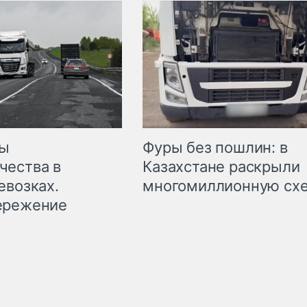
мы
Фуры без пошлин: в
чества в
Казахстане раскрыли
евозках.
многомиллионную сх
ережение