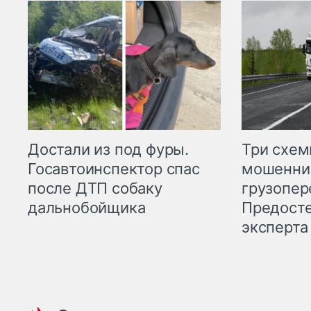
Три схе
Достали из под фуры.
мошенни
Госавтоинспектор спас
грузопер
после ДТП собаку
Предост
дальнобойщика
эксперта