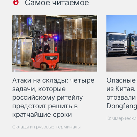
Самое читаемое
Опасные
Атаки на склады: четыре
из Китая.
задачи, которые
отозвали
российскому ритейлу
Dongfeng
предстоит решить в
кратчайшие сроки
Коммерчески
Склады и грузовые терминалы