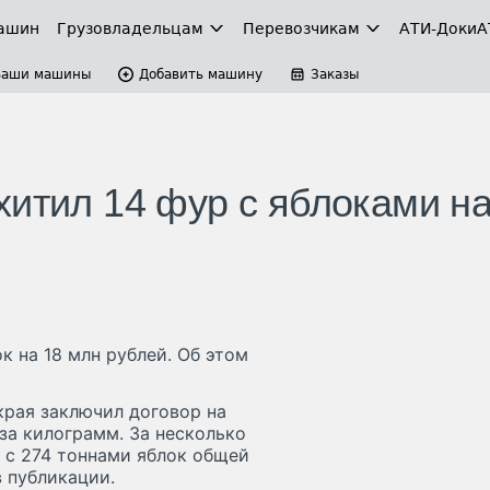
ашин
Грузовладельцам
Перевозчикам
АТИ-Доки
А
Ваши машины
Добавить машину
Заказы
хитил 14 фур с яблоками на
к на 18 млн рублей. Об этом
края заключил договор на
за килограмм. За несколько
в с 274 тоннами яблок общей
в публикации.