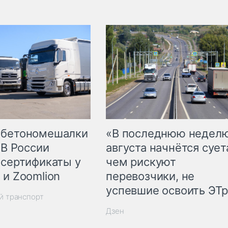
 бетономешалки
«В последнюю недел
 В России
августа начнётся суета
 сертификаты у
чем рискуют
 и Zoomlion
перевозчики, не
успевшие освоить ЭТ
й транспорт
Дзен