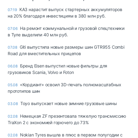
КАЗ нарастит выпуск стартерных аккумуляторов
07:19
на 20% благодаря инвестициям в 380 млн руб.
На ремонт коммунальной и грузовой спецтехники
07:06
в Туле выделили 40 млн руб.
Giti выпустила новые размеры шин GTR955 Combi
07.08
Road для вместительных прицепов
Бренд Eisen выпустил новые фильтры для
06.08
грузовиков Scania, Volvo и Foton
«Кордиант» освоил 3D-печать полномасштабных
05.08
прототипов шин
Toyo выпускает новые зимние грузовые шины
03.08
Немецкая ZF презентовала тяжелую трансмиссию
02.08
TraXon 2 с экономией горючего до 73%
Nokian Tyres вышла в плюс в первом полугодии с
02.08