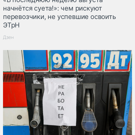
начнётся суета!»: чем рискуют
перевозчики, не успевшие освоить
ЭТрН
Дзен