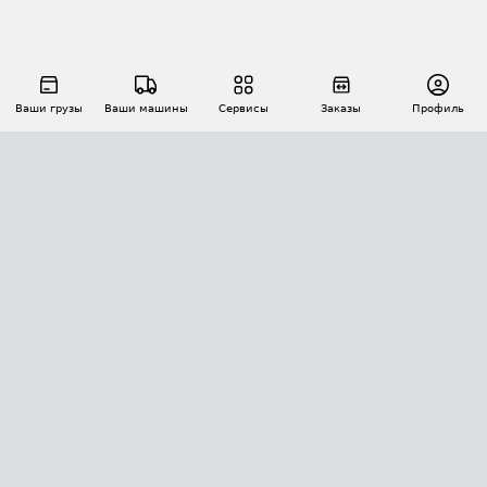
Ваши грузы
Ваши машины
Сервисы
Заказы
Профиль
АВТОМАТИЗАЦИЯ ПЕРЕВОЗОК
Площадки
Заказы
Торги
Тендеры
АТИ-Доки
GPS-мониторинг
АТИ Мессенджер
Цепочки грузов
API ATI.SU
ПОЛЕЗНОЕ
Расчет расстояний
БЕЗОПАСНОСТЬ
Академия ATI.SU
ATI.SU о безопасности
Звезды ATI.SU на вашем сайте
КОНТАКТЫ И ТАРИФЫ
Памятка по проверке контрагентов