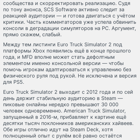
сообщества и скорректировать реализацию. Судя
по тону анонса, SCS Software активно следит за
реакцией аудитории — и готова двигаться с учётом
критики. Часть комментаторов уже успела обвинить
консоли в деградации симуляторов на PC. Аргумент,
прямо скажем, слабый.
Между тем листинги Euro Truck Simulator 2 под
платформы Xbox появились ещё в конце прошлого
года, и MFD вполне может стать дефолтным
элементом именно консольной версии — чтобы
помочь игрокам адаптироваться к управлению без
физического руля под рукой. Не исключена и версия
для PS5.
Euro Truck Simulator 2 выходит с 2012 года и по сей
день держит стабильную аудиторию в Steam —
пиковые онлайны нередко превышают 30 000
человек одновременно. American Truck Simulator,
запущенный в 2016-м, прибавляет к картине ещё
десятки тысяч поклонников американских хайвеев.
Обе игры отлично идут на Steam Deck, хотя
полноценный опыт с рулём всё равно остаётся