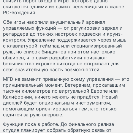
снизить порог входа в игры, которые давно
считаются одними из самых неочевидных в жанре
PC-вождения.
Обе игры накопили внушительный арсенал
управляемых функций — от регулировки зеркал и
ретардера до тонких настроек подвески и круиз-
контроля. Управление поддерживается через мышь
с клавиатурой, геймпад или специализированный
руль, но список биндингов при этом настолько
обширен, что сами разработчики признают:
большинство игроков никогда не открывают для
себя значительную часть возможностей.
MFD не заменит привычную схему управления — это
принципиальный момент. Ветеранам, прокатавшим
тысячи километров по виртуальной Европе или
Калифорнии, ничего менять не придётся. Новый
дисплей будет опциональным инструментом,
помогающим ориентироваться тем, кто только
садится за руль впервые.
Функция пока в работе. До финального релиза
студия планирует собрать обратную связь от