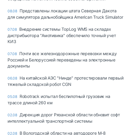
Представлены локации штата Северная Дакота
08.08
для симулятора дальнобойщика American Truck Simulator
Внедрение системы TopLog WMS на складах
07.08
дистрибьютора "Амотивика" обеспечило точный учет
КИЗ
Почти все железнодорожные перевозки между
07.08
Россией и Белоруссией переведены на электронные
документы
На китайской АЭС "Нинде" протестировали первый
06.08
тяжелый складской робот CGN
Robotrack испытал беспилотный грузовик на
05.08
трассе длиной 260 км
Дирекция дорог Рязанской области обновит софт
02.08
интеллектуальной транспортной системы
В Вологодской области на автодороге М-8
02.08