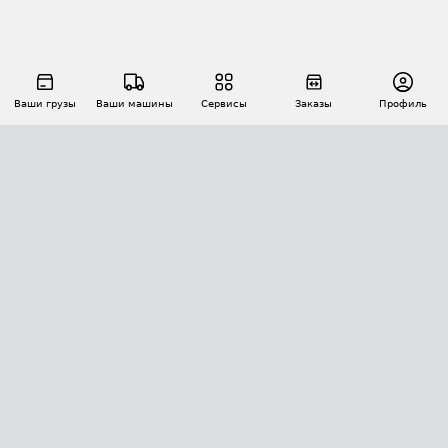
Ваши грузы
Ваши машины
Сервисы
Заказы
Профиль
АВТОМАТИЗАЦИЯ ПЕРЕВОЗОК
Площадки
Заказы
Торги
Тендеры
АТИ-Доки
GPS-мониторинг
АТИ Мессенджер
Цепочки грузов
API ATI.SU
ПОЛЕЗНОЕ
Расчет расстояний
БЕЗОПАСНОСТЬ
Академия ATI.SU
ATI.SU о безопасности
Звезды ATI.SU на вашем сайте
КОНТАКТЫ И ТАРИФЫ
Памятка по проверке контрагентов