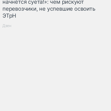
начнётся суета!»: чем рискуют
перевозчики, не успевшие освоить
ЭТрН
Дзен