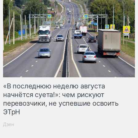
«В последнюю неделю августа
начнётся суета!»: чем рискуют
перевозчики, не успевшие освоить
ЭТрН
Дзен