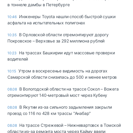
в тоннеле дамбы в Петербурге
Инженеры Toyota нашли способ быстрой сушки
10:46
асфальта на испытательных полигонах
В Орловской области отремонтируют дорогу
10:35
Покровское – Верховье за 292 миллиона рублей
На трассах Башкирии идут массовые проверки
10:23
водителей
Утром в воскресенье видимость на дорогах
10:15
Самарской области снизилась до 500 и менее метров
В Вологодской области на трассе Сокол – Вожега
08.08
отремонтируют 140-метровый мост через Кубену
В Якутии из-за сильного задымления закрыли
08.08
проезд со 116 по 428 км трассы "Анабар"
На трассе Стрежевой – Нижневартовск в Томской
08.08
области из-за ремонта моста через Кайму ввели